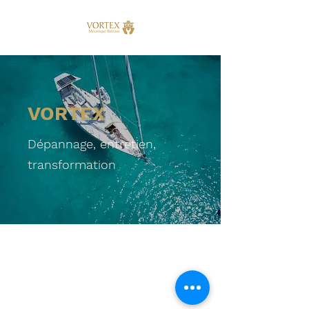
VORTEX
Dépannage, entretien,
transformation
vortex@vortexboatmanagement.com
+41 79 609 73 31