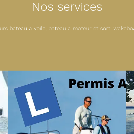
Nos services
urs bateau a voile, bateau a moteur et sorti wakebo